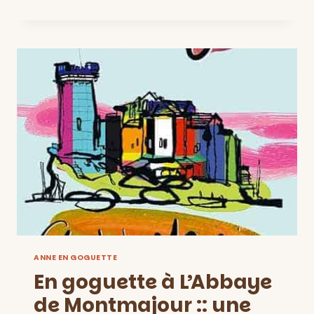
UNE
JOURNÉE
TOUTE
SIMPLE
DEVIENT
UN
GRAND
VOYAGE!
::
LUNDI
20
MAI
ANNE EN GOGUETTE
En goguette à L’Abbaye
de Montmajour :: une