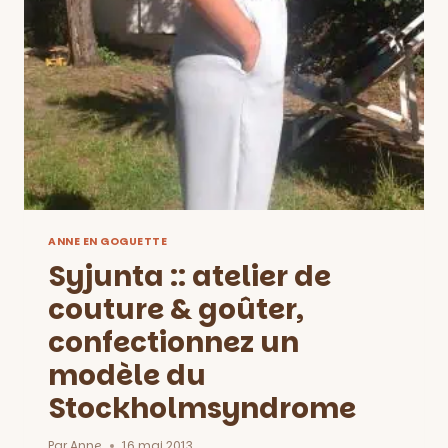
JOURNÉE
DE
RÊVE
AVEC
CHRISTIAN
LACROIX
ANNE EN GOGUETTE
Syjunta :: atelier de
couture & goûter,
confectionnez un
modèle du
Stockholmsyndrome
Par
Anne
16 mai 2013