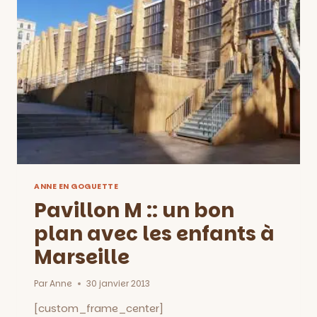
PROMENADE,
EXPOSITIONS,
SPECTACLE
ET
PAC
À
L’EAU
ANNE EN GOGUETTE
Pavillon M :: un bon
plan avec les enfants à
Marseille
Par
Anne
30 janvier 2013
[custom_frame_center]