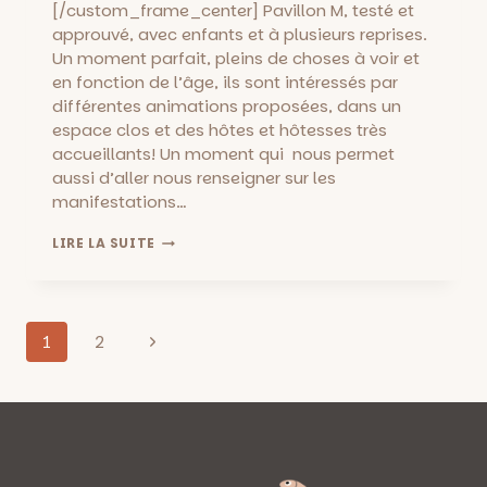
[/custom_frame_center] Pavillon M, testé et
approuvé, avec enfants et à plusieurs reprises.
Un moment parfait, pleins de choses à voir et
en fonction de l’âge, ils sont intéressés par
différentes animations proposées, dans un
espace clos et des hôtes et hôtesses très
accueillants! Un moment qui nous permet
aussi d’aller nous renseigner sur les
manifestations…
PAVILLON
LIRE LA SUITE
M
::
UN
BON
Navigation
PLAN
Page
1
2
AVEC
de
suivante
LES
ENFANTS
page
À
MARSEILLE