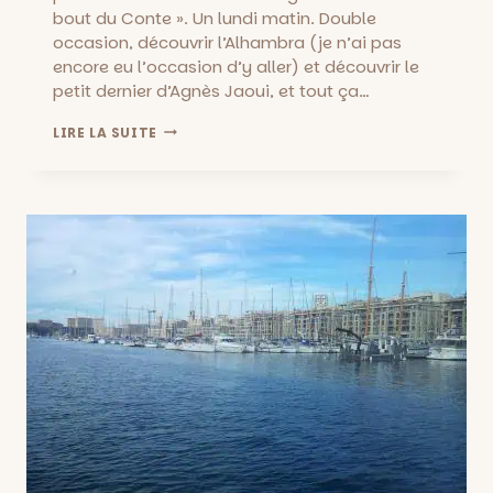
bout du Conte ». Un lundi matin. Double
occasion, découvrir l’Alhambra (je n’ai pas
encore eu l’occasion d’y aller) et découvrir le
petit dernier d’Agnès Jaoui, et tout ça…
AU
LIRE LA SUITE
BOUT
DU
CONTE,
UN
FILM
ET
UN
VOYAGE
VERS
L’ALHAMBRA…
EN
GOGUETTE