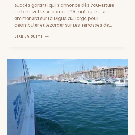
succès garanti qui s’annonce dès l’ouverture
de la navette ce samedi 25 mai, qui nous
emmènera sur La Digue du Large pour
déambuler et lezarder sur Les Terrasses de…
LES
LIRE LA SUITE
TERRASSES
DE
KADER
ATTIA
::
PARTEZ
EN
NAVETTE
VERS
LA
DIGUE
DU
LARGE!