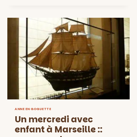
CAFÉS
WIFI
À
MARSEILLE
VERSION
MARSEILLE
EN
GOGUETTE
ANNE EN GOGUETTE
Un mercredi avec
enfant à Marseille ::