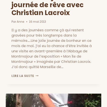
journée de rêve avec
Christian Lacroix
Par
Anne
16 mai 2013
Il y a des journées comme çà qui restent
gravées pour très longtemps dans la
mémoire….Une jolie journée de bonheur en ce
mois de mai. j’ai eu la chance d’être invitée à
une visite en avant-première à l’Abbaye de
Montmajour de l’exposition « Mon île de
Montmajour » imaginée par Christian Lacroix.
J’ai donc quitté Marseille de…
EN
LIRE LA SUITE
GOGUETTE
À
L’ABBAYE
DE
MONTMAJOUR
::
UNE