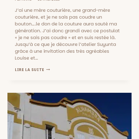
J’ai une mère couturière, une grand-mère
couturière, et je ne sais pas coudre un
bouton….le don de la couture aura sauté ma
génération. J’ai donc grandi avec ce postulat
« je ne sais pas coudre » et en suis restée là.
Jusqu’à ce que je découvre l’atelier Suyunta
grâce à une invitation des très agréables
Louise et…
SYJUNTA
LIRE LA SUITE
::
ATELIER
DE
COUTURE
&
GOÛTER,
CONFECTIONNEZ
UN
MODÈLE
DU
STOCKHOLMSYNDROME