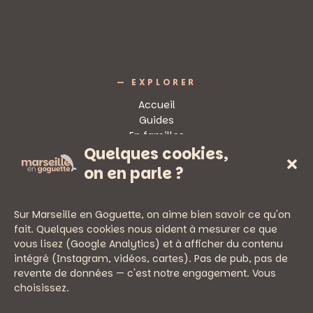
— EXPLORER
Accueil
Guides
En familles
Quelques cookies,
Sorties
on en parle ?
Sur Marseille en Goguette, on aime bien savoir ce qu'on
fait. Quelques cookies nous aident à mesurer ce que
vous lisez (Google Analytics) et à afficher du contenu
— PRATIQUE
intégré (Instagram, vidéos, cartes). Pas de pub, pas de
Newsletter
revente de données — c'est notre engagement. Vous
Nous écrire
choisissez.
Mentions légales