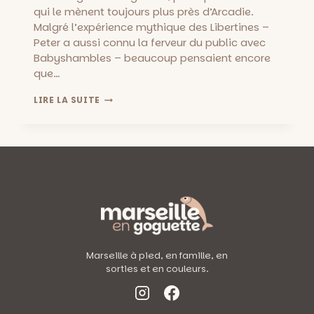
qui le mènent toujours plus près d’Arcadie.
Malgré l’expérience mythique des Libertines –
Peter a aussi connu la ferveur du public avec
Babyshambles – beaucoup pensaient encore
que…
PETER
LIRE LA SUITE
DOHERTY
AU
CABARET
ALÉATOIRE
::
VENDREDI
3
MAI
–
THIS
IS
(NOT)
Marseille à pied, en famille, en
MUSIC
sorties et en couleurs.