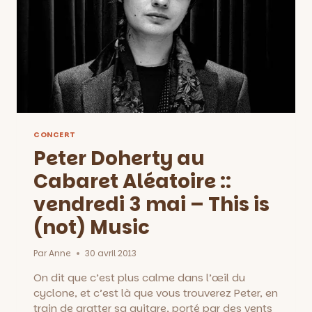
CONCERT
Peter Doherty au
Cabaret Aléatoire ::
vendredi 3 mai – This is
(not) Music
Par
Anne
30 avril 2013
On dit que c’est plus calme dans l’œil du
cyclone, et c’est là que vous trouverez Peter, en
train de gratter sa guitare, porté par des vents