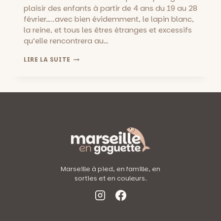
plaisir des enfants à partir de 4 ans du 19 au 28
février…..avec bien évidemment, le lapin blanc,
la reine, et tous les êtres étranges et excessifs
qu’elle rencontrera au…
ALICE
LIRE LA SUITE
AU
PAYS
DES
MERVEILLES
::
DÈS
4
ANS
AU
BADABOUM
THÉÂTRE
DU
Marseille à pied, en famille, en
19
sorties et en couleurs.
AU
28
FÉVRIER