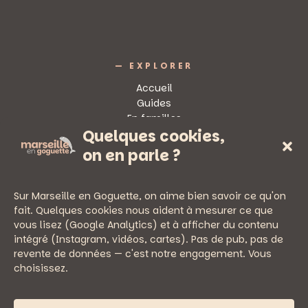
— EXPLORER
Accueil
Guides
En familles
Quelques cookies,
Sorties
on en parle ?
Sur Marseille en Goguette, on aime bien savoir ce qu'on
fait. Quelques cookies nous aident à mesurer ce que
vous lisez (Google Analytics) et à afficher du contenu
— PRATIQUE
intégré (Instagram, vidéos, cartes). Pas de pub, pas de
Newsletter
revente de données — c'est notre engagement. Vous
Nous écrire
choisissez.
Mentions légales
Politique de confidentialité