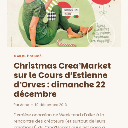
LES
21
ET
22
DÉCEMBRE
MARCHÉ DE NOËL
Christmas Crea’Market
sur le Cours d’Estienne
d’Orves : dimanche 22
décembre
Par
Anne
19 décembre 2013
Dernière occasion ce Week-end d’aller à la
rencontre des créateurs (et surtout de leurs
créations!) du Crea’Market qui s’est posé à