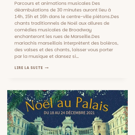
Parcours et animations musicales Des
déambulations de 30 minutes auront lieu à
14h, 15h et 16h dans le centre-ville piétons.Des
chants traditionnels de Noël aux allures de
comédies musicales de Broadway
enchanteront les rues de Marseille.Des
mariachis marseillais interprètent des boléros,
des valses et des chants, laisser vous porter
par la musique et dansez si…
ANIMATIONS
LIRE LA SUITE
DE
NOËL
DU
SAMEDI
17
DÉCEMBRE
:
CENTRE
VILLE
DE
MARSEILLE