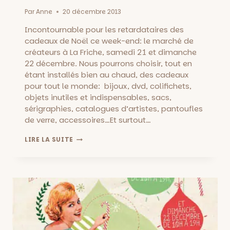
Par
Anne
20 décembre 2013
Incontournable pour les retardataires des
cadeaux de Noël ce week-end: le marché de
créateurs à La Friche, samedi 21 et dimanche
22 décembre. Nous pourrons choisir, tout en
étant installés bien au chaud, des cadeaux
pour tout le monde: bijoux, dvd, colifichets,
objets inutiles et indispensables, sacs,
sérigraphies, catalogues d’artistes, pantoufles
de verre, accessoires…Et surtout…
MARCHÉ
LIRE LA SUITE
DE
CRÉATEURS
À
LA
FRICHE,
UNE
FOULE
D’IDÉES
POUR
NOËL,