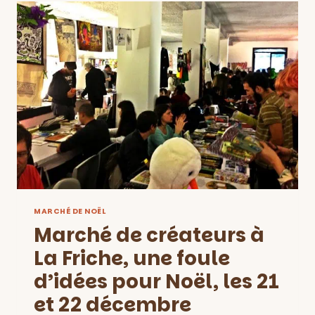
::
DU
15
NOVEMBRE
AU
31
DÉCEMBRE
2014
MARCHÉ DE NOËL
Marché de créateurs à
La Friche, une foule
d’idées pour Noël, les 21
et 22 décembre