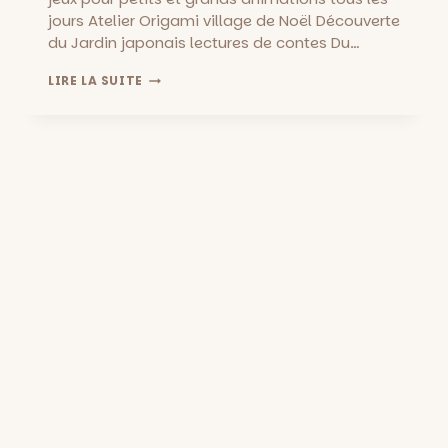
jours Atelier Origami village de Noël Découverte
du Jardin japonais lectures de contes Du…
NOËL
LIRE LA SUITE
AU
PALAIS
LONGCHAMP
DU
18
AU
24
DÉCEMBRE!