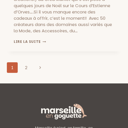
quelques jours de Noël sur le Cours d’Estienne
d’Orves….Si il vous manque encore des
cadeaux à offrir, c’est le moment!! Avec 50
créateurs dans des domaines aussi variés que
la Mode, des Accessoires, du…
CHRISTMAS
LIRE LA SUITE
CREA’MARKET
SUR
LE
COURS
Navigation
D’ESTIENNE
Page
1
2
D’ORVES
de
suivante
:
DIMANCHE
page
22
DÉCEMBRE
Marseille à pied, en famille, en