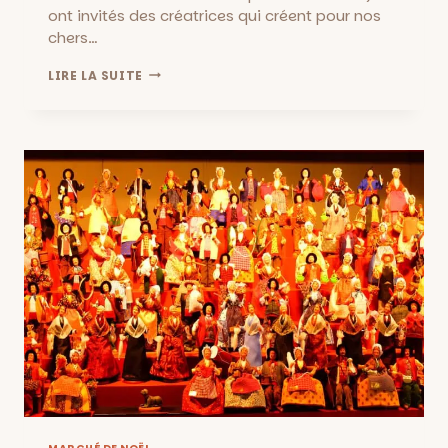
ont invités des créatrices qui créent pour nos
chers…
KIDS
LIRE LA SUITE
MARKET
:
POUR
RAVIR
LES
ENFANTS
(ET
NOUS!)
,
DU
19
AU
21
DÉCEMBRE