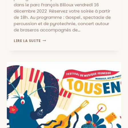
dans le parc François Billoux vendredi 16
décembre 2022 Réservez votre soirée à partir
de 18h. Au programme : Gospel, spectacle de
percussion et de pyrotechnie, concert autour
de braseros accompagnés de…
NOËL
LIRE LA SUITE
AU
PARC
BILLIOUX:
SPECTACLE,
ANIMATIONS,
JEUX
ET
PÈRE
NOËL,
LES
16
ET
17
DÉCEMBRE