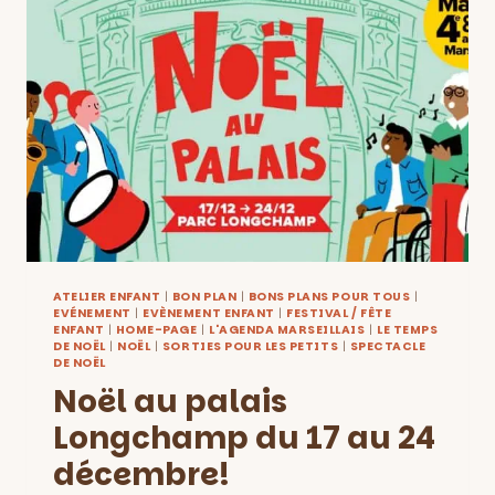
SAMEDI
17
DÉCEMBRE
À
VIVRE
EN
FAMILLE!
ATELIER ENFANT
|
BON PLAN
|
BONS PLANS POUR TOUS
|
EVÉNEMENT
|
EVÈNEMENT ENFANT
|
FESTIVAL / FÊTE
ENFANT
|
HOME-PAGE
|
L'AGENDA MARSEILLAIS
|
LE TEMPS
DE NOËL
|
NOËL
|
SORTIES POUR LES PETITS
|
SPECTACLE
DE NOËL
Noël au palais
Longchamp du 17 au 24
décembre!