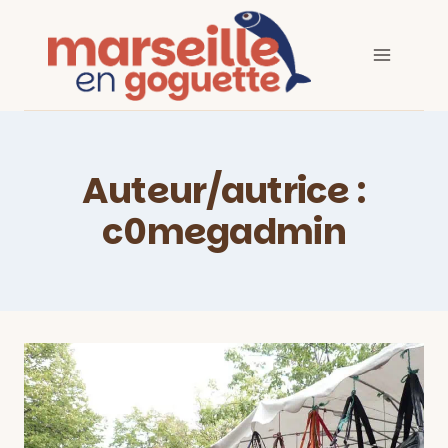
Aller
au
contenu
Auteur/autrice :
c0megadmin