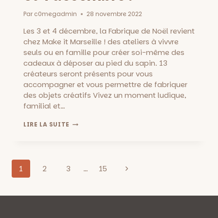
Par
c0megadmin
28 novembre 2022
Les 3 et 4 décembre, la Fabrique de Noël revient
chez Make it Marseille ! des ateliers à vivvre
seuls ou en famille pour créer soi-même des
cadeaux à déposer au pied du sapin. 13
créateurs seront présents pour vous
accompagner et vous permettre de fabriquer
des objets créatifs Vivez un moment ludique,
familial et…
LA
LIRE LA SUITE
FABRIQUE
DE
NOËL,
FABRIQUER
Navigation
SES
Page
1
2
3
…
15
CADEAUX
de
suivante
EN
FAMILLE
page
:
ATELIERS