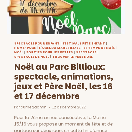
SPECTACLE POUR ENFANT
|
FESTIVAL / FÊTE ENFANT
|
HOME-PAGE
|
L'AGENDA MARSEILLAIS
|
LE TEMPS DE NOËL
|
NOËL
|
SORTIES POUR LES PETITS
|
SPECTACLE
|
SPECTACLE DE NOËL
|
TROUVER LE PÈRE NOËL
Noël au Parc Billioux:
spectacle, animations,
jeux et Père Noël, les 16
et 17 décembre
Par
c0megadmin
12 décembre 2022
Pour la 2ème année consécutive, la Mairie
15/16 vous propose un moment de fête et de
partage sur deux jours en cette fin d’année