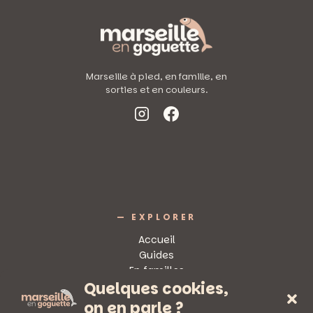
LES
3
ET
4
DÉCEMBRE
!
Marseille à pied, en famille, en
sorties et en couleurs.
— EXPLORER
Accueil
Guides
En familles
Quelques cookies,
Sorties
on en parle ?