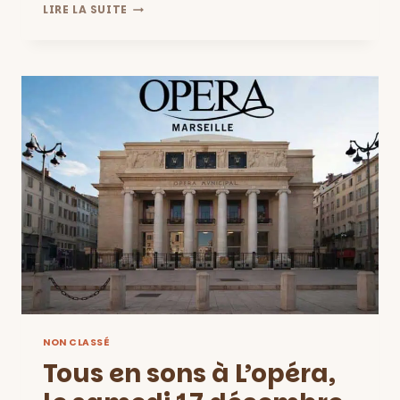
ANIMATIONS
LIRE LA SUITE
DE
NOËL
DU
SAMEDI
17
DÉCEMBRE
:
CENTRE
VILLE
DE
MARSEILLE
NON CLASSÉ
Tous en sons à L’opéra,