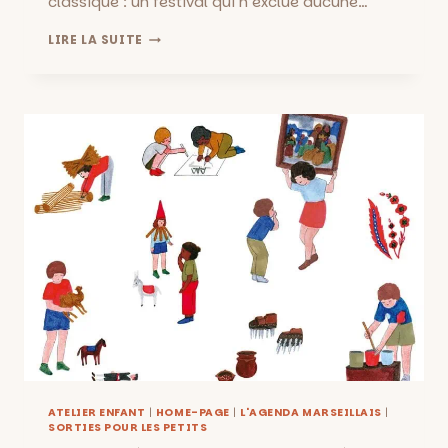
classique : un festival qui n’exclue aucune…
FESTIVAL
LIRE LA SUITE
TOUS
EN
SONS!
CONCERTS,
SPECTACLES
DU
DU
29
NOVEMBRE
AU
23
DÉCEMBRE!
ATELIER ENFANT
|
HOME-PAGE
|
L'AGENDA MARSEILLAIS
|
SORTIES POUR LES PETITS