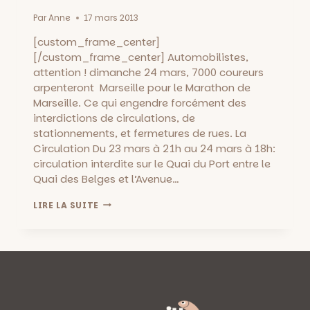
Par
Anne
17 mars 2013
[custom_frame_center]
[/custom_frame_center] Automobilistes,
attention ! dimanche 24 mars, 7000 coureurs
arpenteront Marseille pour le Marathon de
Marseille. Ce qui engendre forcément des
interdictions de circulations, de
stationnements, et fermetures de rues. La
Circulation Du 23 mars à 21h au 24 mars à 18h:
circulation interdite sur le Quai du Port entre le
Quai des Belges et l’Avenue…
INTERDICTIONS
LIRE LA SUITE
DE
CIRCULATIONS
ET
STATIONNEMENT:
MARSEILLE
MARATHON,
DIMANCHE
24