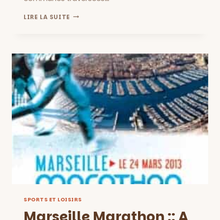
INAUGURATION
LIRE LA SUITE
DU
GR2013
LE
WEEK-
END
DU
22
AU
24
MARS
SUR
LE
TERRITOIRE
MP2013
SPORTS ET LOISIRS
Marseille Marathon :: A