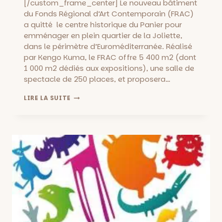
[/custom_frame_center] Le nouveau bâtiment
du Fonds Régional d’Art Contemporain (FRAC)
a quitté le centre historique du Panier pour
emménager en plein quartier de la Joliette,
dans le périmètre d’Euroméditerranée. Réalisé
par Kengo Kuma, le FRAC offre 5 400 m2 (dont
1 000 m2 dédiés aux expositions), une salle de
spectacle de 250 places, et proposera…
FRAC
LIRE LA SUITE
::
UN
NOUVEL
ESPACE
D’EXPOSITION
AVEC
« LA
FABRIQUE
DES
POSSIBLES »
JUSQU’AU
26
MAI