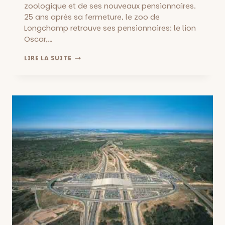
zoologique et de ses nouveaux pensionnaires.
­25 ans après sa fermeture, le zoo de
Longchamp retrouve ses pensionnaires: le lion
Oscar,…
INAUGURATION
LIRE LA SUITE
DU
FUNNY
ZOO
AU
PARC
LONGCHAMP
::
ANIMATIONS
ET
VISITES
LES
23
ET
24
MARS