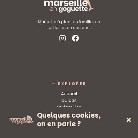
MARS
Marseille à pied, en famille, en
sorties et en couleurs.
— EXPLORER
Accueil
Guides
En familles
Quelques cookies,
Sorties
on en parle ?