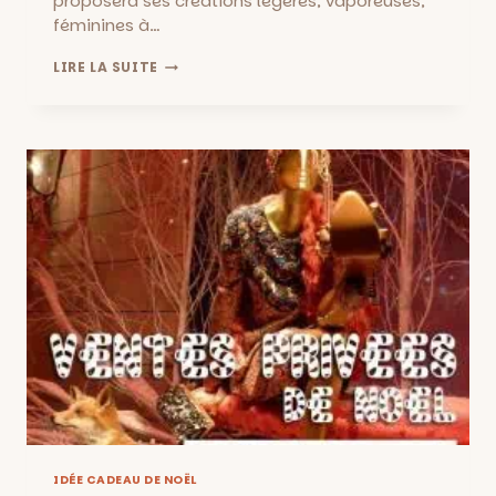
proposera ses créations légères, vaporeuses,
féminines à…
VENTE
LIRE LA SUITE
PRIVÉE
DE
NOËL
–
LINGERIE,
BIJOUX,
DÉCO,
ILLUSTRATIONS,
JOUETS…
LES
15
ET
16
DÉCEMBRE
IDÉE CADEAU DE NOËL