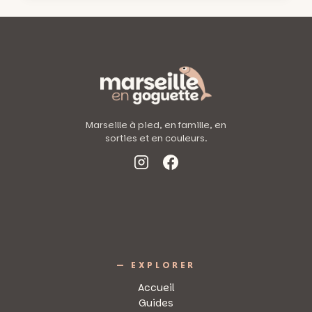
NOËL
AU
BELLE
AIRE
::
PAR
MEDINMODE,
SAMEDI
8
DÉCEMBRE
Marseille à pied, en famille, en
sorties et en couleurs.
— EXPLORER
Accueil
Guides