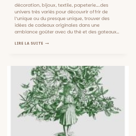
décoration, bijoux, textile, papeterie….des
univers très variés pour découvrir offrir de
l’unique ou du presque unique, trouver des
idées de cadeaux originales dans une
ambiance goûter avec du thé et des gateaux…
VENTE
LIRE LA SUITE
PRIVÉE
DE
NOËL
:
7
CRÉATRICES
À
L’ATELIER
VENDREDI
29
ET
SAMEDI
30
NOVEMBRE