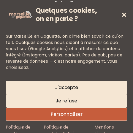
En familles
Quelques cookies,
Sorties
on en parle ?
Sur Marseille en Goguette, on aime bien savoir ce qu'on
fait. Quelques cookies nous aident à mesurer ce que
vous lisez (Google Analytics) et à afficher du contenu
— PRATIQUE
intégré (Instagram, vidéos, cartes). Pas de pub, pas de
Newsletter
revente de données — c'est notre engagement. Vous
Nous écrire
choisissez.
Mentions légales
Politique de confidentialité
J'accepte
Je refuse
Personnaliser
© 2026 Marseille en Goguette
Politique de
Politique de
Mentions