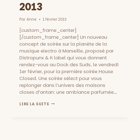
2013
Par
Anne
1 février 2013
[custom_frame_center]
[/custom_frame_center] Un nouveau
concept de soirée sur la planète de la
musique electro à Marseille, proposé par
Distropunx & K label qui vous donnent
rendez-vous au Dock des Suds, le vendredi
1er février, pour la première soirée House
Closed. Une soirée sélect pour vous
replonger dans l’univers des maisons
closes d’antan: une ambiance parfumée…
HOUSE
LIRE LA SUITE
CLOSED
::
SOIRÉE
ELECTRO
AU
DOCK