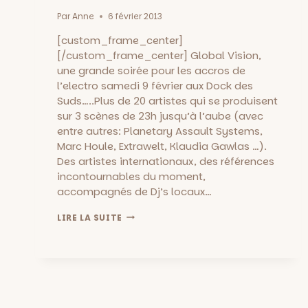
Par
Anne
6 février 2013
[custom_frame_center]
[/custom_frame_center] Global Vision,
une grande soirée pour les accros de
l’electro samedi 9 février aux Dock des
Suds…..Plus de 20 artistes qui se produisent
sur 3 scènes de 23h jusqu’à l’aube (avec
entre autres: Planetary Assault Systems,
Marc Houle, Extrawelt, Klaudia Gawlas …).
Des artistes internationaux, des références
incontournables du moment,
accompagnés de Dj’s locaux…
GLOBAL
LIRE LA SUITE
VISION
::
NUIT
DE
L’ELECTRO
AU
DOCK