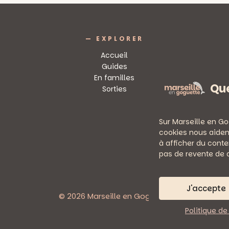
DES
SUDS,
VENDREDI
1ER
— EXPLORER
FÉVRIER
2013
Accueil
Guides
En familles
Que
Sorties
Sur Marseille en Go
cookies nous aiden
à afficher du conte
pas de revente de 
J'accepte
© 2026 Marseille en Goguette
Politique de