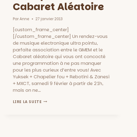
Cabaret Aléatoire
Par
Anne
27 janvier 2013
[custom_frame_center]
[/custom_frame_center] Un rendez-vous
de musique electronique ultra pointu,
parfaite association entre le GMEM et le
Cabaret aléatoire qui vous ont concocté
une programmation à ne pas manquer
pour les plus curieux d’entre vous! Avec
Yuksek + Chapelier fou + Rebotini & Zanesi
+ MXCT, samedi 9 février à partir de 21h,
mais on ne…
YUKSEK,
LIRE LA SUITE
CHAPELIER
FOU,
REBOTINI
&
ZANESI,
MXCT