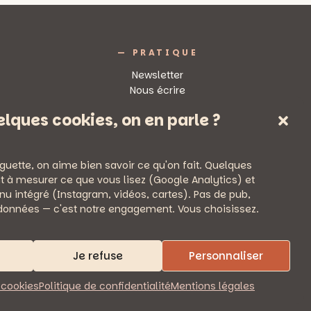
::
MUSIQUE
ELECTRO
AU
— PRATIQUE
CABARET
ALÉATOIRE
Newsletter
Nous écrire
Mentions légales
lques cookies, on en parle ?
Politique de confidentialité
guette, on aime bien savoir ce qu'on fait. Quelques
t à mesurer ce que vous lisez (Google Analytics) et
nu intégré (Instagram, vidéos, cartes). Pas de pub,
données — c'est notre engagement. Vous choisissez.
Je refuse
Personnaliser
 cookies
Politique de confidentialité
Mentions légales