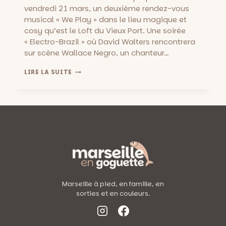
vendredi 21 mars, un deuxième rendez-vous
musical « We Play » dans le lieu magique et
cosy qu’est le Loft du Vieux Port. Une soirée
« Electro-Brazil » où David Walters rencontrera
sur scène Wallace Negro, un chanteur…
ELECTRO
LIRE LA SUITE
BRAZIL
AU
LOFT
DU
VIEUX
PORT
:
DAVID
WALTERS
+
WALLACE
NEGAO,
Marseille à pied, en famille, en
VEND.
sorties et en couleurs.
21
MARS