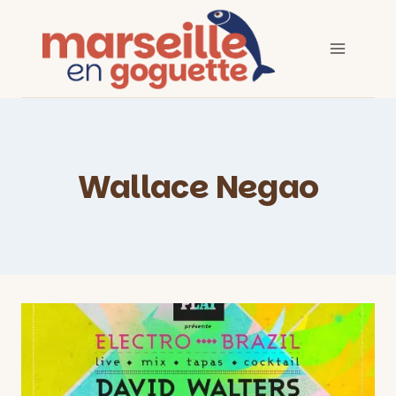
Aller
au
contenu
Wallace Negao