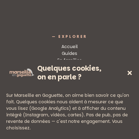
— EXPLORER
Accueil
Guides
En familles
Quelques cookies,
Sorties
on en parle ?
Sur Marseille en Goguette, on aime bien savoir ce qu'on
fait. Quelques cookies nous aident à mesurer ce que
vous lisez (Google Analytics) et à afficher du contenu
— PRATIQUE
intégré (Instagram, vidéos, cartes). Pas de pub, pas de
Newsletter
revente de données — c'est notre engagement. Vous
Nous écrire
choisissez.
Mentions légales