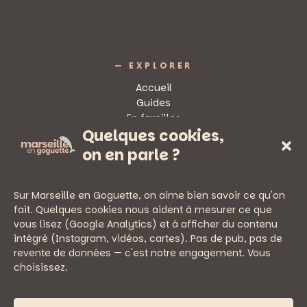
— EXPLORER
Accueil
Guides
En familles
Quelques cookies,
Sorties
on en parle ?
Sur Marseille en Goguette, on aime bien savoir ce qu'on
fait. Quelques cookies nous aident à mesurer ce que
vous lisez (Google Analytics) et à afficher du contenu
— PRATIQUE
intégré (Instagram, vidéos, cartes). Pas de pub, pas de
Newsletter
revente de données — c'est notre engagement. Vous
Nous écrire
choisissez.
Mentions légales
Politique de confidentialité