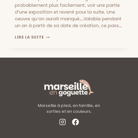
probablement plus facilement, voir une partie
d’une exposition et revenir pour la suite. Une
oeuvre qu’on aurait manqué….Valable pendant
un an à partir de sa date de création, ce pass…
UNE
LIRE LA SUITE
IDÉE:
UN
PASS
POUR
UN
AN
MUSÉES
DE
MARSEILLE
À
GAGNER
OU
Marseille à pied, en famille, en
À
sorties et en couleurs.
ACHETER
!