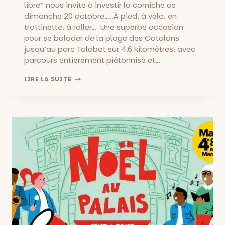
libre” nous invite à investir la corniche ce
dimanche 20 octobre…..À pied, à vélo, en
trottinette, à roller… Une superbe occasion
pour se balader de la plage des Catalans
jusqu’au parc Talabot sur 4,6 kilomètres, avec
parcours entièrement piétonnisé et…
LA
LIRE LA SUITE
VOIE
EST
LIBRE:
CORNICHE
PIÉTONNE
DIMANCHE
20
OCTOBRE
DE
10H
À
20H!