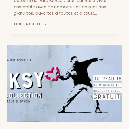
octobre au Parc Borély….une journée à vivre
ensemble avec de nombreuses animations
gratuites, ouvertes à toutes et à tous:…
DIMANCHE
LIRE LA SUITE
EN
FAMILLE
AU
PARC
BORELY,
DIMANCHE
16
OCTOBRE