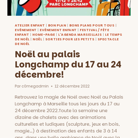
ATELIER ENFANT
|
BON PLAN
|
BONS PLANS POUR TOUS
|
EVÉNEMENT
|
EVÈNEMENT ENFANT
|
FESTIVAL / FÊTE
ENFANT
|
HOME-PAGE
|
L'AGENDA MARSEILLAIS
|
LE TEMPS
DE NOËL
|
NOËL
|
SORTIES POUR LES PETITS
|
SPECTACLE
DE NOËL
Noël au palais
Longchamp du 17 au 24
décembre!
Par
c0megadmin
12 décembre 2022
Retrouvez la magie de Noël avec Noël au Palais
Longchamp à Marseille tous les jours du 17 au
24 décembre 2022.Toute la semaine une
dizaine de chalets avec des animations
culturelles et ludiques (sculpture, jeux en bois,
magie…) à destination des enfants de 3 à 14
ans, dans une belle ambiance de Noël avec la…