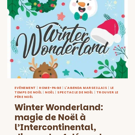
À
MARSEILLE
ET
DANS
TOUTE
LA
PROVENCE,
DU
1ER
AU
22
DÉCEMBRE
EVÉNEMENT
|
HOME-PAGE
|
L'AGENDA MARSEILLAIS
|
LE
TEMPS DE NOËL
|
NOËL
|
SPECTACLE DE NOËL
|
TROUVER LE
PÈRE NOËL
Winter Wonderland:
magie de Noël à
l’Intercontinental,