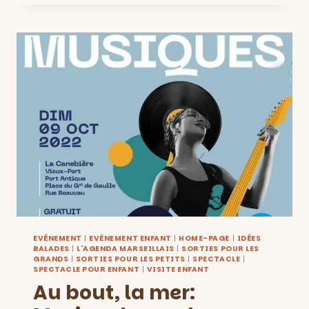
MODESTE
COLLECTION
:
STREET-
ART
À
LA
CITÉ
DES
ARTS
DE
LA
RUE
EVÉNEMENT
|
EVÈNEMENT ENFANT
|
HOME-PAGE
|
IDÉES
BALADES
|
L'AGENDA MARSEILLAIS
|
SORTIES POUR LES
GRANDS
|
SORTIES POUR LES PETITS
|
SPECTACLE
|
SPECTACLE POUR ENFANT
|
VISITE ENFANT
Au bout, la mer: