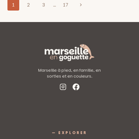
Navigation
GRANDE
Page
1
2
3
…
17
JOURNÉE
de
suivante
FESTIVE
SUR
page
LA
CANEBIÈRE
CE
DIMANCHE
9
OCTOBRE
Marseille à pied, en famille, en
sorties et en couleurs.
— EXPLORER