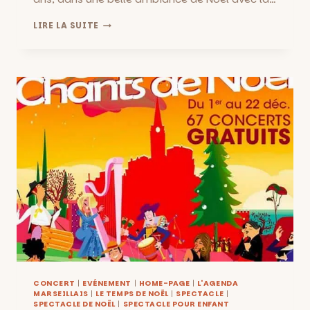
NOËL
LIRE LA SUITE
AU
PALAIS
LONGCHAMP
DU
17
AU
24
DÉCEMBRE!
CONCERT
|
EVÉNEMENT
|
HOME-PAGE
|
L'AGENDA
MARSEILLAIS
|
LE TEMPS DE NOËL
|
SPECTACLE
|
SPECTACLE DE NOËL
|
SPECTACLE POUR ENFANT