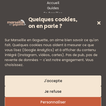
Accueil
Guides
En familles
Quelques cookies,
Sorties
on en parle ?
Sur Marseille en Goguette, on aime bien savoir ce qu'on
fait. Quelques cookies nous aident à mesurer ce que
vous lisez (Google Analytics) et à afficher du contenu
— PRATIQUE
intégré (Instagram, vidéos, cartes). Pas de pub, pas de
Newsletter
revente de données — c'est notre engagement. Vous
Nous écrire
choisissez.
Mentions légales
Politique de confidentialité
J'accepte
Je refuse
Personnaliser