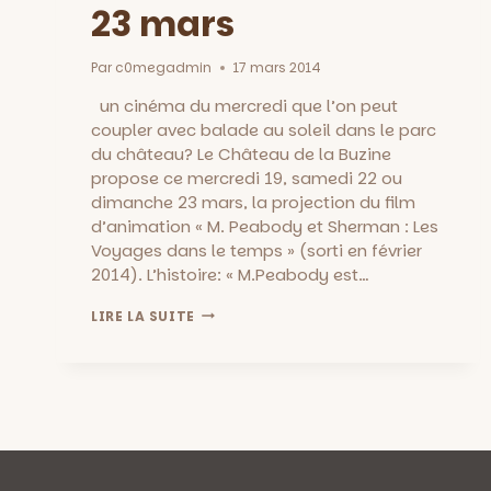
23 mars
Par
c0megadmin
17 mars 2014
un cinéma du mercredi que l’on peut
coupler avec balade au soleil dans le parc
du château? Le Château de la Buzine
propose ce mercredi 19, samedi 22 ou
dimanche 23 mars, la projection du film
d’animation « M. Peabody et Sherman : Les
Voyages dans le temps » (sorti en février
2014). L’histoire: « M.Peabody est…
M.
LIRE LA SUITE
PEABODY
ET
SHERMAN
:
À
VOIR
DÈS
4
ANS