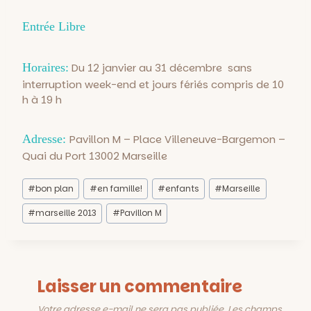
Entrée Libre
Horaires:
Du 12 janvier au 31 décembre sans
interruption week-end et jours fériés compris de 10
h à 19 h
Adresse:
Pavillon M – Place Villeneuve-Bargemon –
Quai du Port 13002 Marseille
Étiquettes
#
bon plan
#
en famille!
#
enfants
#
Marseille
de
la
#
marseille 2013
#
Pavillon M
publication :
Laisser un commentaire
Votre adresse e-mail ne sera pas publiée.
Les champs