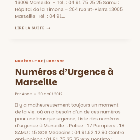
13009 Marseille – Tél. : 04 91 75 25 25 Samu :
Hôpital de la Timone – 264 rue St-Pierre 13005
Marseille Tél. : 04 91…
SERVICES
LIRE LA SUITE
D’URGENCES
::
HÔPITAUX
DE
MARSEILLE
NUMÉRO UTILE
|
URGENCE
Numéros d’Urgence à
Marseille
Par
Anne
20 août 2012
Il y a malheureusement toujours un moment
de la vie, où on a besoin d’un de ces numéros
pour une brusque urgence, Liste des numéros
d’urgence à Marseille : Police : 17 Pompiers : 18
SAMU : 15 SOS Médecins : 04.91.62.12.80 Centre
anti-poison : 01.91.75.25.25 SOS Dentiste :