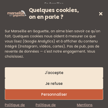
En familles
Quelques cookies,
Sorties
on en parle ?
Sur Marseille en Goguette, on aime bien savoir ce qu'on
fait. Quelques cookies nous aident à mesurer ce que
vous lisez (Google Analytics) et à afficher du contenu
— PRATIQUE
intégré (Instagram, vidéos, cartes). Pas de pub, pas de
Newsletter
revente de données — c'est notre engagement. Vous
Nous écrire
choisissez.
Mentions légales
Politique de confidentialité
J'accepte
Je refuse
Personnaliser
© 2026 Marseille en Goguette
Politique de
Politique de
Mentions