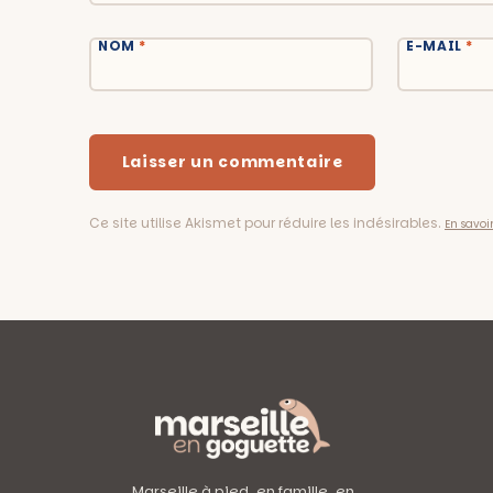
NOM
*
E-MAIL
*
Ce site utilise Akismet pour réduire les indésirables.
En savoi
Marseille à pied, en famille, en