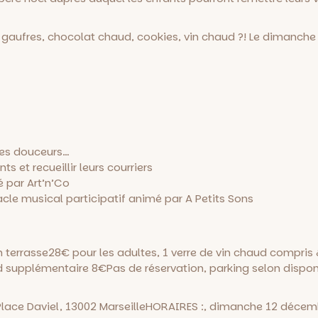
, gaufres, chocolat chaud, cookies, vin chaud ?! Le dimanch
tres douceurs…
s et recueillir leurs courriers
 par Art’n’Co
cle musical participatif animé par A Petits Sons
 terrasse
28€ pour les adultes, 1 verre de vin chaud compris
ud supplémentaire 8€
Pas de réservation, parking selon disponi
Place Daviel, 13002 Marseille
HORAIRES :, dimanche 12 décemb