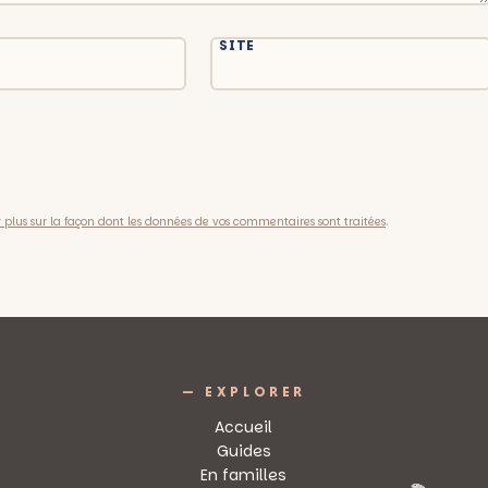
SITE
.
r plus sur la façon dont les données de vos commentaires sont traitées
— EXPLORER
Accueil
Guides
En familles