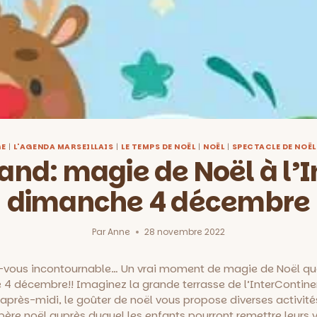
GE
|
L'AGENDA MARSEILLAIS
|
LE TEMPS DE NOËL
|
NOËL
|
SPECTACLE DE NOËL
nd: magie de Noël à l’I
dimanche 4 décembre
Par
Anne
28 novembre 2022
z-vous incontournable…
Un vrai moment de magie de Noël que
 4 décembre!! Imaginez la grande terrasse de l’InterContinen
 après-midi, le goûter de noël vous propose diverses activit
e père noël auprès duquel les enfants pourront remettre leurs 