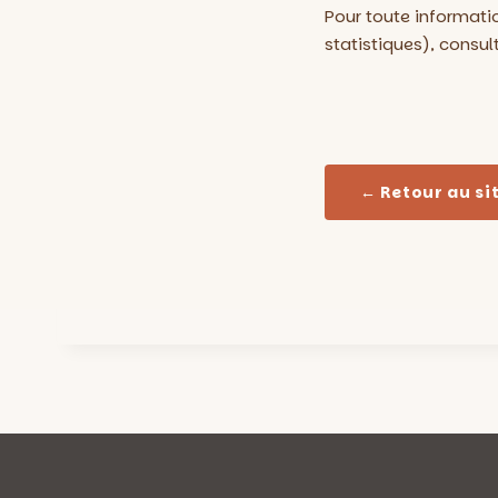
Pour toute informati
statistiques), consul
← Retour au si