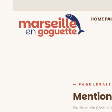
Aller
au
contenu
HOME PAG
— PAGE LÉGALE
Mention
Dernière mise à jour : m