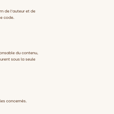
m de l’auteur et de
me code.
sponsable du contenu,
urent sous la seule
cles concernés.