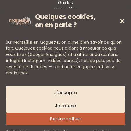
Guides
En familles
Quelques cookies,
Sorties
on en parle ?
Sur Marseille en Goguette, on aime bien savoir ce qu'on
fait. Quelques cookies nous aident à mesurer ce que
vous lisez (Google Analytics) et à afficher du contenu
— PRATIQUE
intégré (Instagram, vidéos, cartes). Pas de pub, pas de
Newsletter
revente de données — c'est notre engagement. Vous
Nous écrire
choisissez.
Mentions légales
Politique de confidentialité
J'accepte
Je refuse
Personnaliser
© 2026 Marseille en Goguette