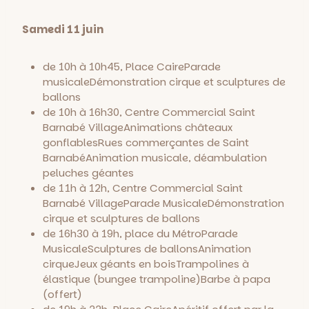
Samedi 11 juin
de 10h à 10h45, Place Caire
Parade
musicale
Démonstration cirque et sculptures de
ballons
de 10h à 16h30, Centre Commercial Saint
Barnabé Village
Animations châteaux
gonflables
Rues commerçantes de Saint
Barnabé
Animation musicale, déambulation
peluches géantes
de 11h à 12h, Centre Commercial Saint
Barnabé Village
Parade Musicale
Démonstration
cirque et sculptures de ballons
de 16h30 à 19h, place du Métro
Parade
Musicale
Sculptures de ballons
Animation
cirque
Jeux géants en bois
Trampolines à
élastique (bungee trampoline)
Barbe à papa
(offert)