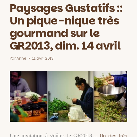
Paysages Gustatifs ::
Un pique-nique très
gourmand sur le
GR2013, dim. 14 avril
Par
Anne
11 avril 2013
Une invitation à goûter le GR2013…
Un des très