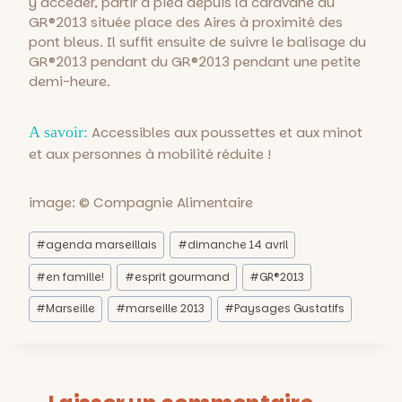
y accéder, partir à pied depuis la caravane du
GR®2013 située place des Aires à proximité des
pont bleus. Il suffit ensuite de suivre le balisage du
GR®2013 pendant du GR®2013 pendant une petite
demi-heure.
A savoir:
Accessibles aux poussettes et aux minot
et aux personnes à mobilité réduite !
image: © Compagnie Alimentaire
Étiquettes
#
agenda marseillais
#
dimanche 14 avril
de
la
#
en famille!
#
esprit gourmand
#
GR®2013
publication :
#
Marseille
#
marseille 2013
#
Paysages Gustatifs