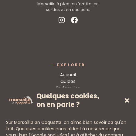
Marseille à pied, en famille, en
sorties et en couleurs.
— EXPLORER
Accueil
Guides
En familles
Quelques cookies,
Sorties
on en parle ?
Sur Marseille en Goguette, on aime bien savoir ce qu'on
fait. Quelques cookies nous aident à mesurer ce que
vous lisez (Google Analytics) et à afficher du contenu
— PRATIQUE