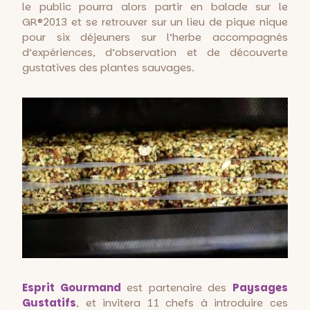
le public pourra alors partir en balade sur le
GR®2013 et se retrouver sur un lieu de pique nique
pour six déjeuners sur l’herbe accompagnés
d’expériences, d’observation et de découverte
gustatives des plantes sauvages.
Esprit Gourmand
est partenaire des
Paysages
Gustatifs
, et invitera 11 chefs à introduire ces