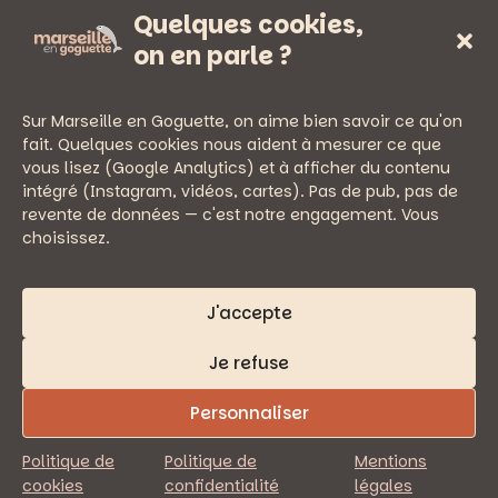
Quelques cookies,
Sorties
on en parle ?
Sur Marseille en Goguette, on aime bien savoir ce qu'on
fait. Quelques cookies nous aident à mesurer ce que
vous lisez (Google Analytics) et à afficher du contenu
— PRATIQUE
intégré (Instagram, vidéos, cartes). Pas de pub, pas de
Newsletter
revente de données — c'est notre engagement. Vous
Nous écrire
choisissez.
Mentions légales
Politique de confidentialité
J'accepte
Je refuse
Personnaliser
© 2026 Marseille en Goguette
Politique de
Politique de
Mentions
cookies
confidentialité
légales