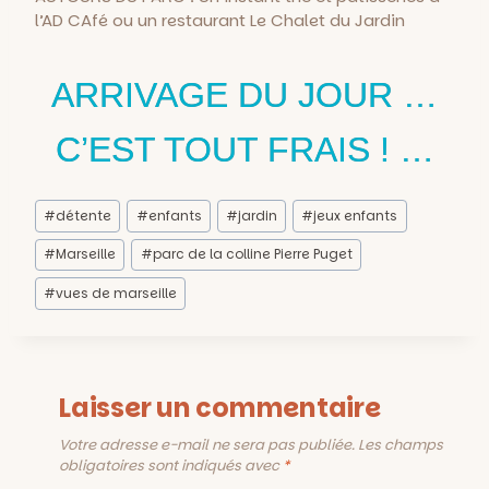
l’AD CAfé ou un restaurant Le Chalet du Jardin
ARRIVAGE DU JOUR …
C’EST TOUT FRAIS ! …
Étiquettes
#
détente
#
enfants
#
jardin
#
jeux enfants
de
la
#
Marseille
#
parc de la colline Pierre Puget
publication :
#
vues de marseille
Laisser un commentaire
Votre adresse e-mail ne sera pas publiée.
Les champs
obligatoires sont indiqués avec
*