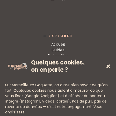
— EXPLORER
Accueil
Guides
En familles
Quelques cookies,
Sorties
on en parle ?
Sur Marseille en Goguette, on aime bien savoir ce qu'on
fait. Quelques cookies nous aident à mesurer ce que
vous lisez (Google Analytics) et à afficher du contenu
— PRATIQUE
intégré (Instagram, vidéos, cartes). Pas de pub, pas de
Newsletter
revente de données — c'est notre engagement. Vous
Nous écrire
choisissez.
Mentions légales