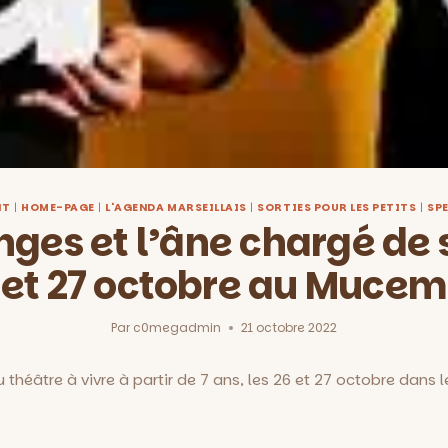
NT
|
HOME-PAGE
|
L'AGENDA MARSEILLAIS
|
SORTIES POUR LES PETITS
|
SP
nges et l’âne chargé de s
et 27 octobre au Mucem
Par
c0megadmin
21 octobre 2022
 théâtre à vivre à partir de 7 ans, les 26 et 27 octobre dans 