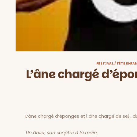
FESTIVAL / FÊTE ENFA
L’âne chargé d’épo
L’âne chargé d’éponges et l’âne chargé de sel , du
Un ânier, son sceptre à la main,