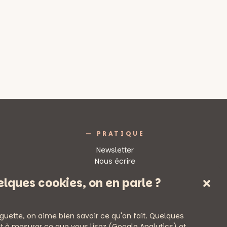
— PRATIQUE
Newsletter
Nous écrire
Mentions légales
lques cookies, on en parle ?
Politique de confidentialité
guette, on aime bien savoir ce qu'on fait. Quelques
t à mesurer ce que vous lisez (Google Analytics) et