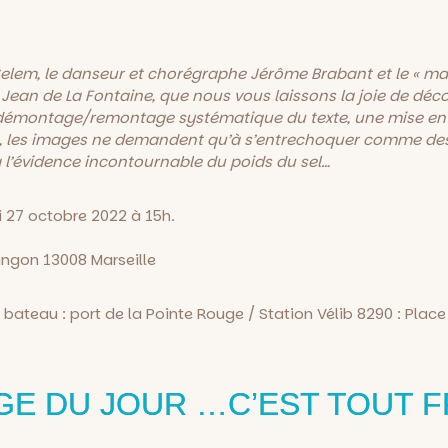
e Selem, le danseur et chorégraphe Jérôme Brabant et le « m
ean de La Fontaine, que nous vous laissons la joie de déco
 démontage/remontage systématique du texte, une mise en
 les images ne demandent qu’à s’entrechoquer comme des r
à l’évidence incontournable du poids du sel…
i 27 octobre 2022 à 15h.
angon 13008 Marseille
tte bateau : port de la Pointe Rouge / Station Vélib 8290 : P
GE DU JOUR …C’EST TOUT FR