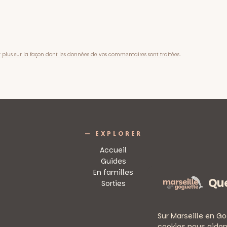
.
r plus sur la façon dont les données de vos commentaires sont traitées
— EXPLORER
Accueil
Guides
En familles
Que
Sorties
Sur Marseille en Go
cookies nous aiden