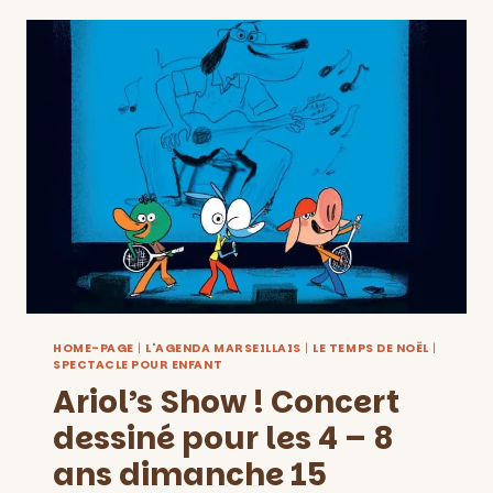
FEU
:
CONCERT
DESSINÉ
LES
18
ET
19
DÉCEMBRE
AU
MUCEM,
DÈS
6
ANS!
HOME-PAGE
|
L'AGENDA MARSEILLAIS
|
LE TEMPS DE NOËL
|
SPECTACLE POUR ENFANT
Ariol’s Show ! Concert
dessiné pour les 4 – 8
ans dimanche 15