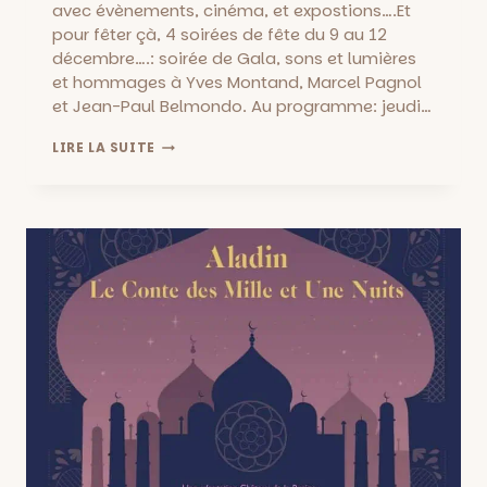
avec évènements, cinéma, et expostions….Et
pour fêter çà, 4 soirées de fête du 9 au 12
décembre….: soirée de Gala, sons et lumières
et hommages à Yves Montand, Marcel Pagnol
et Jean-Paul Belmondo. Au programme: jeudi…
LE
LIRE LA SUITE
CHÂTEAU
DE
LA
BUZINE
FÊTE
SES
10
ANS
EN
SONS
ET
LUMIÈRES
DU
9
AU
12
DÉCEMBRE!