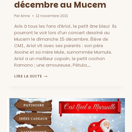
décembre au Mucem
Par
Anne
12 novembre 2021
Avis à tous les fans d’Ariol, le petit âne bleu! ils
pourront le voir lors d’un concert dessiné au
Mucem le dimanche 15 décembre. Élève de
CM1, Ariol vit avec ses parents : son père
Avoine et sa mère Mule, surnommée Mumule.
Ariol a un meilleur copain, le petit cochon
Ramono ; une amoureuse, Pétula,…
ARIOL’S
LIRE LA SUITE
SHOW
!
CONCERT
DESSINÉ
POUR
LES
4
–
8
ANS