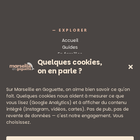
— EXPLORER
Accueil
Guides
En familles
Quelques cookies,
Sorties
on en parle ?
Sur Marseille en Goguette, on aime bien savoir ce qu'on
fait. Quelques cookies nous aident à mesurer ce que
vous lisez (Google Analytics) et à afficher du contenu
— PRATIQUE
intégré (Instagram, vidéos, cartes). Pas de pub, pas de
Newsletter
revente de données — c'est notre engagement. Vous
Nous écrire
choisissez.
Mentions légales
Politique de confidentialité