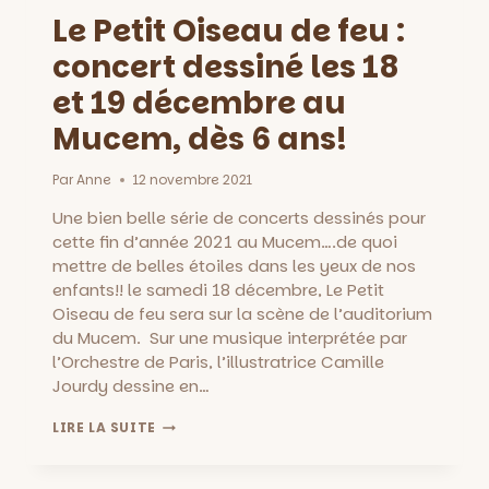
SAINT
Le Petit Oiseau de feu :
VICTOR,
LE
concert dessiné les 18
4
et 19 décembre au
DÉC.
ET
Mucem, dès 6 ans!
LE
15
JANV.
Par
Anne
12 novembre 2021
Une bien belle série de concerts dessinés pour
cette fin d’année 2021 au Mucem….de quoi
mettre de belles étoiles dans les yeux de nos
enfants!! le samedi 18 décembre, Le Petit
Oiseau de feu sera sur la scène de l’auditorium
du Mucem. Sur une musique interprétée par
l’Orchestre de Paris, l’illustratrice Camille
Jourdy dessine en…
LE
LIRE LA SUITE
PETIT
OISEAU
DE