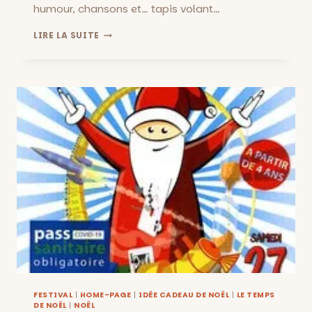
humour, chansons et… tapis volant…
ALADIN,
LIRE LA SUITE
LE
CONTE
DES
MILLE
ET
UNE
NUITS
:
COMÉDIE
MUSICALE
AU
CHÂTEAU
DE
LA
BUZINE,
DU
18
AU
20
DÉCEMBRE
FESTIVAL
|
HOME-PAGE
|
IDÉE CADEAU DE NOËL
|
LE TEMPS
DE NOËL
|
NOËL