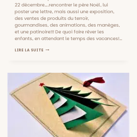
22 décembre….rencontrer le père Noël, lui
poster une lettre, mais aussi une exposition,
des ventes de produits du terroir,
gourmandises, des animations, des manèges,
et une patinoire!!! De quoi faire rêver les
enfants, en attendant le temps des vacances!…
VILLAGE
LIRE LA SUITE
DE
NOËL
AU
PARC
CHANOT!
ENTRÉE
LIBRE
DU
26
NOVEMBRE
AU
22
DÉCEMBRE