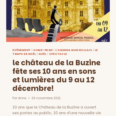
EVÉNEMENT
|
HOME-PAGE
|
L'AGENDA MARSEILLAIS
|
LE
TEMPS DE NOËL
|
NOËL
|
SPECTACLE
le château de la Buzine
fête ses 10 ans en sons
et lumières du 9 au 12
décembre!
Par
Anne
26 novembre 2021
10 ans que le Château de la Buzine a ouvert
ses portes au public, 10 ans d’une nouvelle vie