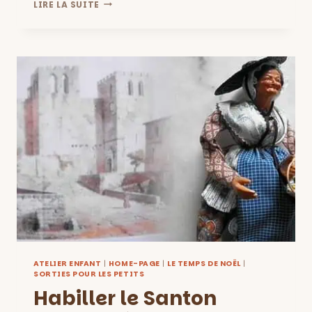
1,2,3
LIRE LA SUITE
NOËL!
FESTIVAL
DE
JEUX
À
ENDOUME
POUR
TESTER
DES
JEUX
EN
FAMILLE
DÈS
4
ANS:
SAMEDI
27
NOVEMBRE
2021
ATELIER ENFANT
|
HOME-PAGE
|
LE TEMPS DE NOËL
|
SORTIES POUR LES PETITS
Habiller le Santon