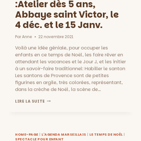
:Atelier dès 5 ans,
Abbaye saint Victor, le
4 déc. et le 15 Janv.
Par
Anne
22 novembre 2021
​Voilà une idée géniale, pour occuper les
enfants en ce temps de Noël, les faire rêver en
attendant les vacances et le Jour J, et les initier
à un savoir-faire traditionnel: Habiller le santon
Les santons de Provence sont de petites
figurines en argile, très colorées, représentant,
dans la crèche de Noël, la scène de…
HABILLER
LIRE LA SUITE
LE
SANTON
:ATELIER
DÈS
5
ANS,
HOME-PAGE
|
L'AGENDA MARSEILLAIS
|
LE TEMPS DE NOËL
|
SPECTACLE POUR ENFANT
ABBAYE