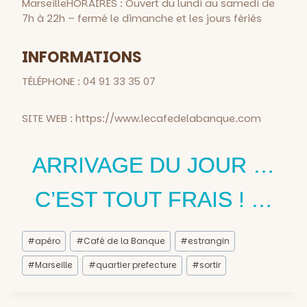
MarseilleHORAIRES : Ouvert du lundi au samedi de
7h à 22h – fermé le dimanche et les jours fériés
INFORMATIONS
TÉLÉPHONE : 04 91 33 35 07
SITE WEB : https://www.lecafedelabanque.com
ARRIVAGE DU JOUR …
C’EST TOUT FRAIS ! …
Étiquettes
#
apéro
#
Café de la Banque
#
estrangin
de
la
#
Marseille
#
quartier prefecture
#
sortir
publication :