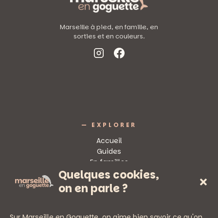
Marseille à pied, en famille, en
sorties et en couleurs.
— EXPLORER
Accueil
Guides
En familles
Quelques cookies,
Sorties
on en parle ?
Sur Marseille en Goguette, on aime bien savoir ce qu'on