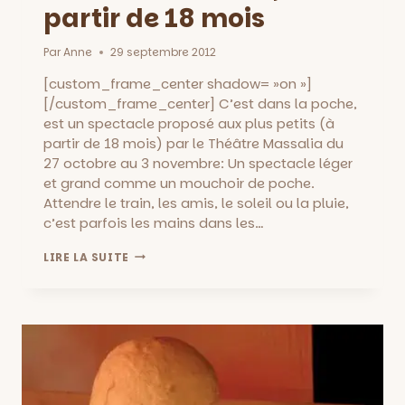
partir de 18 mois
Par
Anne
29 septembre 2012
[custom_frame_center shadow= »on »]
[/custom_frame_center] C’est dans la poche,
est un spectacle proposé aux plus petits (à
partir de 18 mois) par le Théâtre Massalia du
27 octobre au 3 novembre: Un spectacle léger
et grand comme un mouchoir de poche.
Attendre le train, les amis, le soleil ou la pluie,
c’est parfois les mains dans les…
C’EST
LIRE LA SUITE
DANS
LA
POCHE
::
AU
THÉÂTRE
MASSALIA,
À
PARTIR