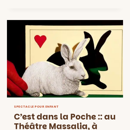
BONHOMME
DE
CHEMIN
::
POUR
LES
1
À
3
ANS
AU
DIVADLO
SPECTACLE POUR ENFANT
C’est dans la Poche :: au
Théâtre Massalia, à