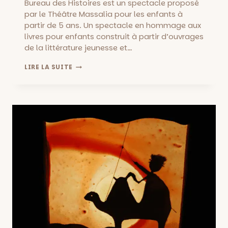
Bureau des Histoires est un spectacle proposé
par le Théâtre Massalia pour les enfants à
partir de 5 ans. Un spectacle en hommage aux
livres pour enfants construit à partir d’ouvrages
de la littérature jeunesse et…
LE
LIRE LA SUITE
BUREAU
DES
HISTOIRES
AU
THÉÂTRE
MASSALIA
::
A
PARTIR
DE
5
ANS