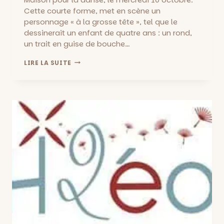
Cette courte forme, met en scène un
personnage « à la grosse tête », tel que le
dessinerait un enfant de quatre ans : un rond,
un trait en guise de bouche…
TÊTES
LIRE LA SUITE
À
TÊTES
AU
KLAP
::
POUR
LES
ENFANTS
À
PARTIR
DE
3
ANS