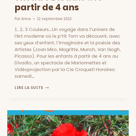
partir de 4 ans
Par
Anne
12 septembre 2012
1, 2, 3 Couleurs…Un voyage dans l’univers de
l’Art moderne où le p’tit Tom va découvrir, avec
ses yeux d’enfant, l’imaginaire et la poésie des
Artistes (Joan Miro, Magritte, Munch, Van Gogh,
Picasso). Pour les enfants à partir de 4 ans au
Divadlo, un spectacle de Marionnettes et
Vidéoprojection par la Cie Croqueti Horaires:
samedi…
1,
LIRE LA SUITE
2,
3
COULEURS…
AU
THÉÂTRE
DIVADLO
::
A
PARTIR