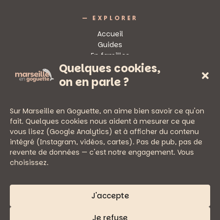
— EXPLORER
Accueil
Guides
En familles
Quelques cookies,
Sorties
on en parle ?
Sur Marseille en Goguette, on aime bien savoir ce qu'on
fait. Quelques cookies nous aident à mesurer ce que
vous lisez (Google Analytics) et à afficher du contenu
— PRATIQUE
intégré (Instagram, vidéos, cartes). Pas de pub, pas de
Newsletter
revente de données — c'est notre engagement. Vous
Nous écrire
choisissez.
Mentions légales
Politique de confidentialité
J'accepte
Je refuse