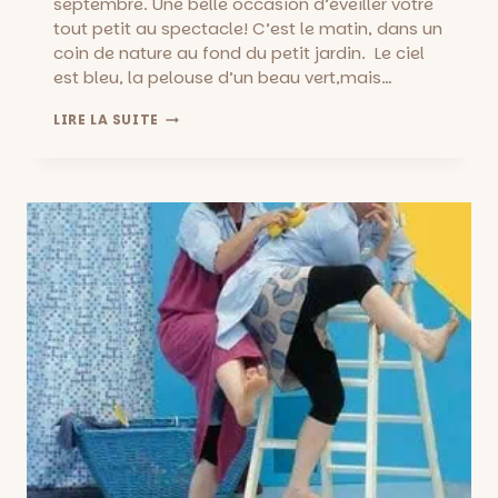
septembre. Une belle occasion d’éveiller votre
tout petit au spectacle! C’est le matin, dans un
coin de nature au fond du petit jardin. Le ciel
est bleu, la pelouse d’un beau vert,mais…
GAZON
LIRE LA SUITE
GAZOUILLE
AU
THÉÂTRE
DIVADLO
::
A
PARTIR
D’UN
AN