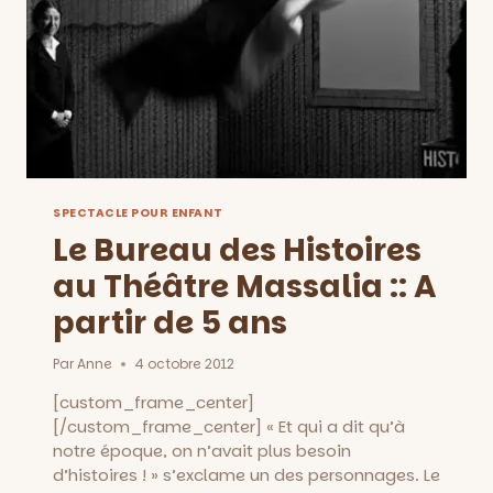
SPECTACLE POUR ENFANT
Le Bureau des Histoires
au Théâtre Massalia :: A
partir de 5 ans
Par
Anne
4 octobre 2012
[custom_frame_center]
[/custom_frame_center] « Et qui a dit qu’à
notre époque, on n’avait plus besoin
d’histoires ! » s’exclame un des personnages. Le