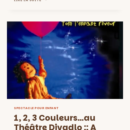
LECTURES
POUR
LES
ENFANTS
DANS
LES
BIBLIOTHÈQUES
DE
MARSEILLE
SPECTACLE POUR ENFANT
1, 2, 3 Couleurs…au
Théâtre Divadlo :: A